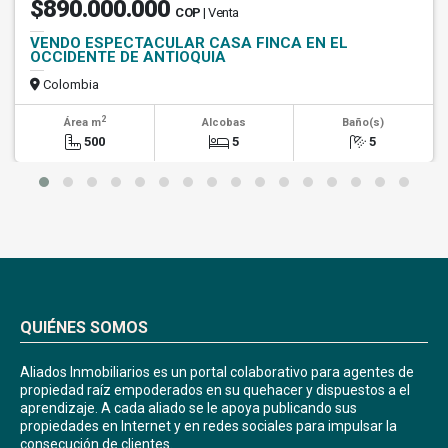
$890.000.000
COP
| Venta
VENDO ESPECTACULAR CASA FINCA EN EL
OCCIDENTE DE ANTIOQUIA
Colombia
2
Área m
Alcobas
Baño(s)
500
5
5
QUIÉNES SOMOS
Aliados Inmobiliarios es un portal colaborativo para agentes de
propiedad raíz empoderados en su quehacer y dispuestos a el
aprendizaje. A cada aliado se le apoya publicando sus
propiedades en Internet y en redes sociales para impulsar la
consecución de clientes.