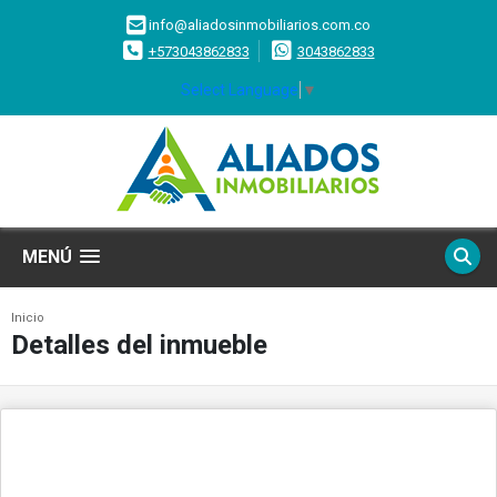
info@aliadosinmobiliarios.com.co
+573043862833
3043862833
Select Language
▼
MENÚ
Inicio
Detalles del inmueble