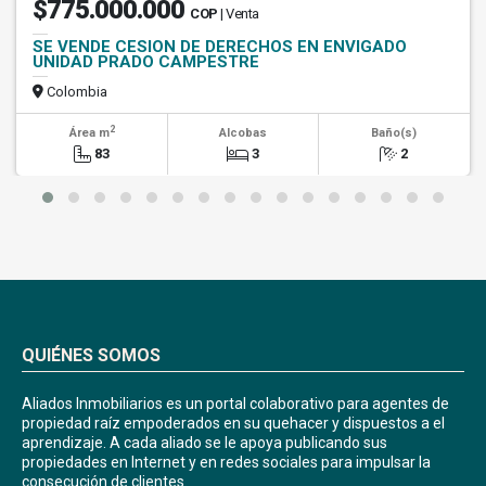
$775.000.000
COP
| Venta
SE VENDE CESION DE DERECHOS EN ENVIGADO
UNIDAD PRADO CAMPESTRE
Colombia
2
Área m
Alcobas
Baño(s)
83
3
2
QUIÉNES SOMOS
Aliados Inmobiliarios es un portal colaborativo para agentes de
propiedad raíz empoderados en su quehacer y dispuestos a el
aprendizaje. A cada aliado se le apoya publicando sus
propiedades en Internet y en redes sociales para impulsar la
consecución de clientes.