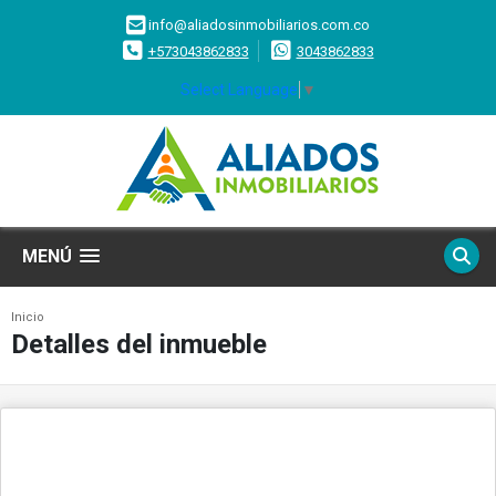
info@aliadosinmobiliarios.com.co
+573043862833
3043862833
Select Language
▼
MENÚ
Inicio
Detalles del inmueble