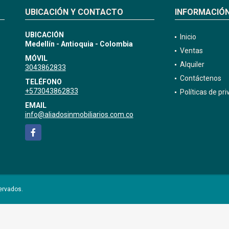
UBICACIÓN Y CONTACTO
INFORMACIÓ
UBICACIÓN
Inicio
Medellín - Antioquia - Colombia
Ventas
MÓVIL
Alquiler
3043862833
Contáctenos
TELÉFONO
+573043862833
Políticas de pr
EMAIL
info@aliadosinmobiliarios.com.co
Facebook
ervados.