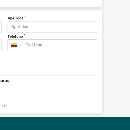
*
Apellidos
*
Teléfono
▼
iarias
cidad