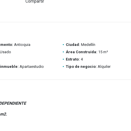
Compartir
amento:
Antioquia
Ciudad:
Medellín
Usado
Área Construida:
15 m²
Estrato:
4
 inmueble:
Apartaestudio
Tipo de negocio:
Alquiler
NDEPENDIENTE
 m2.