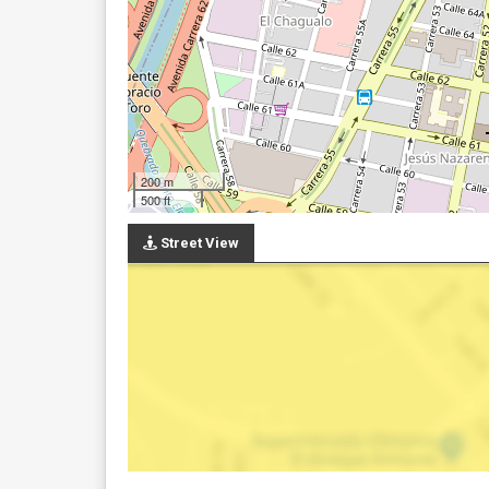
200 m
500 ft
Street View