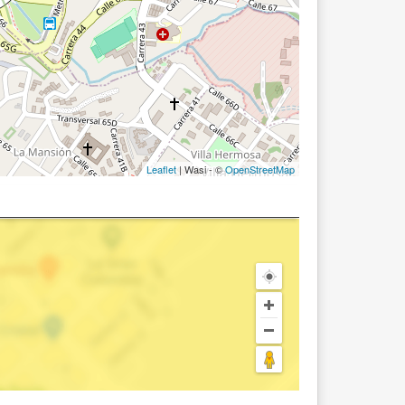
Leaflet
| Wasi - ©
OpenStreetMap