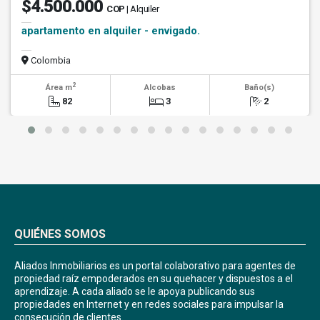
$4.500.000
COP
| Alquiler
apartamento en alquiler - envigado.
Colombia
2
Área m
Alcobas
Baño(s)
82
3
2
QUIÉNES SOMOS
Aliados Inmobiliarios es un portal colaborativo para agentes de
propiedad raíz empoderados en su quehacer y dispuestos a el
aprendizaje. A cada aliado se le apoya publicando sus
propiedades en Internet y en redes sociales para impulsar la
consecución de clientes.