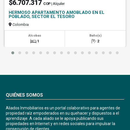
$6.707.317
COP
| Alquiler
HERMOSO APARTAMENTO AMOBLADO EN EL
POBLADO, SECTOR EL TESORO
Colombia
Alcobas
Baño(s)
1
2
QUIÉNES SOMOS
Aliados Inmobiliarios es un portal colaborativo para agentes de
propiedad raíz empoderados en su quehacer y dispuestos a el
aprendizaje. A cada aliado se le apoya publicando sus
propiedades en Internet y en redes sociales para impulsar la
consecución de clientes.