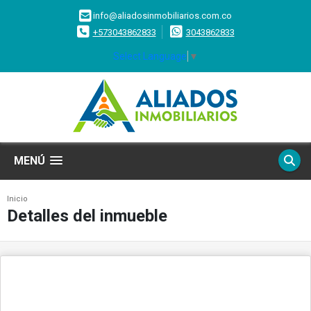
info@aliadosinmobiliarios.com.co
+573043862833
3043862833
Select Language
▼
MENÚ
Inicio
Detalles del inmueble