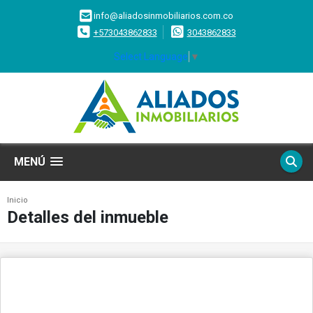
info@aliadosinmobiliarios.com.co
+573043862833
3043862833
Select Language
▼
MENÚ
Inicio
Detalles del inmueble