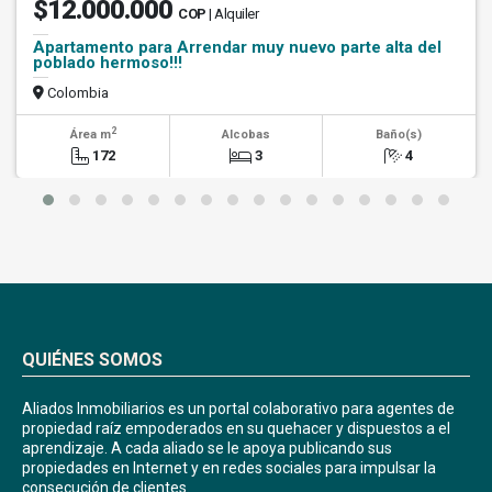
$12.000.000
COP
| Alquiler
Apartamento para Arrendar muy nuevo parte alta del
poblado hermoso!!!
Colombia
2
Área m
Alcobas
Baño(s)
172
3
4
QUIÉNES SOMOS
Aliados Inmobiliarios es un portal colaborativo para agentes de
propiedad raíz empoderados en su quehacer y dispuestos a el
aprendizaje. A cada aliado se le apoya publicando sus
propiedades en Internet y en redes sociales para impulsar la
consecución de clientes.