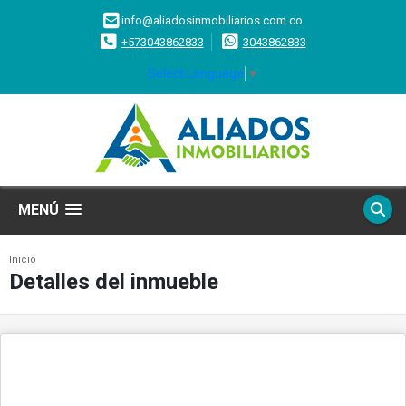
info@aliadosinmobiliarios.com.co
+573043862833
3043862833
Select Language
▼
MENÚ
Inicio
Detalles del inmueble