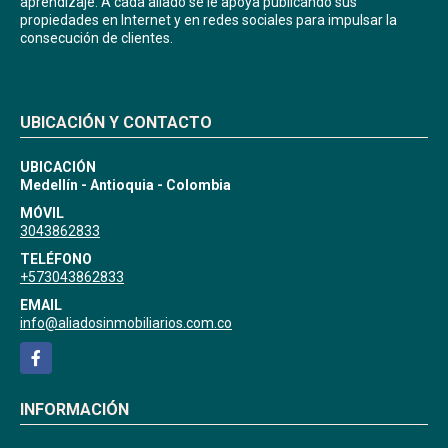
aprendizaje. A cada aliado se le apoya publicando sus
propiedades en Internet y en redes sociales para impulsar la
consecución de clientes.
UBICACIÓN Y CONTACTO
UBICACIÓN
Medellín - Antioquia - Colombia
MÓVIL
3043862833
TELÉFONO
+573043862833
EMAIL
info@aliadosinmobiliarios.com.co
Facebook
INFORMACIÓN