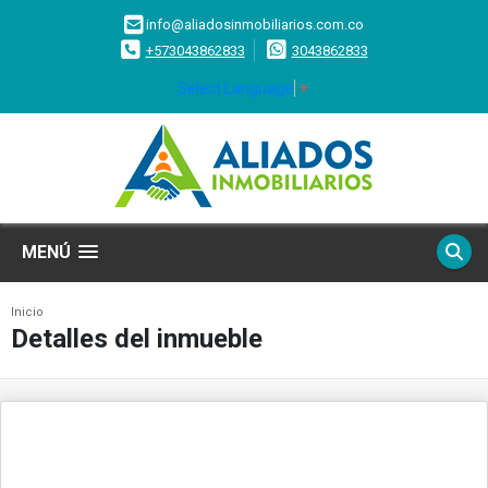
info@aliadosinmobiliarios.com.co
+573043862833
3043862833
Select Language
▼
MENÚ
Inicio
Detalles del inmueble