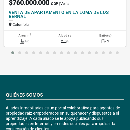
$760.000.000
COP
| Venta
VENTA DE APARTAMENTO EN LA LOMA DE LOS
BERNAL
Colombia
2
Área m
Alcobas
Baño(s)
86
3
2
QUIÉNES SOMOS
Aliados Inmobiliarios es un portal colaborativo para agentes de
propiedad raíz empoderados en su quehacer y dispuestos a el
aprendizaje. A cada aliado se le apoya publicando sus
propiedades en Internet y en redes sociales para impulsar la
consecución de clientes.