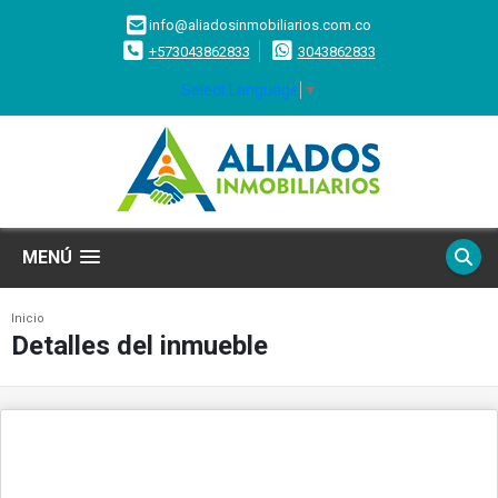
info@aliadosinmobiliarios.com.co
+573043862833
3043862833
Select Language
▼
MENÚ
Inicio
Detalles del inmueble