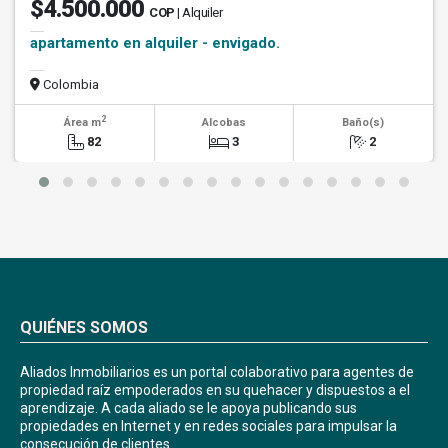
$4.500.000
COP
| Alquiler
apartamento en alquiler - envigado.
Colombia
2
Área m
Alcobas
Baño(s)
82
3
2
QUIÉNES SOMOS
Aliados Inmobiliarios es un portal colaborativo para agentes de
propiedad raíz empoderados en su quehacer y dispuestos a el
aprendizaje. A cada aliado se le apoya publicando sus
propiedades en Internet y en redes sociales para impulsar la
consecución de clientes.