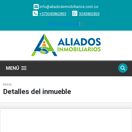
info@aliadosinmobiliarios.com.co
+573043862833
3043862833
Select Language
▼
MENÚ
Inicio
Detalles del inmueble