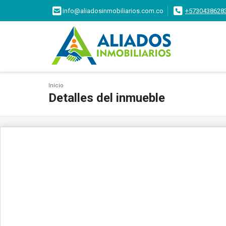
info@aliadosinmobiliarios.com.co
+5730438628
Inicio
Detalles del inmueble