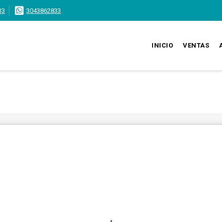
33
3043862833
INICIO
VENTAS