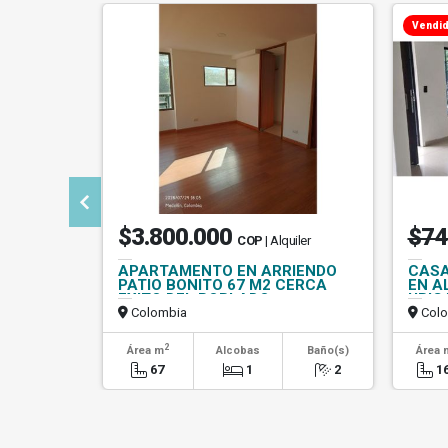
Vendi
$3.800.000
$74
COP
| Alquiler
APARTAMENTO EN ARRIENDO
CASA
PATIO BONITO 67 M2 CERCA
EN A
EXITO DEL POBLADO
UBIC
Colombia
Colo
2
Área m
Alcobas
Baño(s)
Área 
67
1
2
1