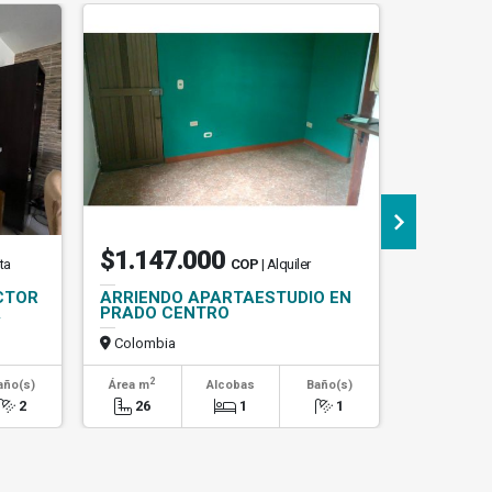
$1.147.000
$950.
ta
COP
| Alquiler
CTOR
ARRIENDO APARTAESTUDIO EN
Casa En V
A
PRADO CENTRO
Colombia
Colombi
2
2
año(s)
Área m
Alcobas
Baño(s)
Área m
2
26
1
1
164