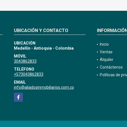
UBICACIÓN Y CONTACTO
INFORMACIÓ
UBICACIÓN
Inicio
Medellín - Antioquia - Colombia
Ventas
MÓVIL
Alquiler
3043862833
Contáctenos
TELÉFONO
+573043862833
Políticas de pr
EMAIL
info@aliadosinmobiliarios.com.co
Facebook