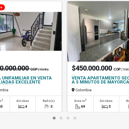
do
0.000.000
$450.000.000
COP
| Venta
COP
| Ven
 UNIFAMILIAR EN VENTA
VENTA APARTAMENTO SE
LIADAS EXCELENTE
A 5 MINUTOS DE MAYORC
ACION
mbia
Colombia
2
2
m
Alcobas
Baño(s)
Área m
Alcobas
B
65
4
3
69
3