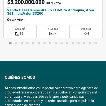
$3.200.000.000
COP
| Venta
Vendo Casa Campestre En El Retiro Antioquia, Área
361 mtrs,Valor $3200
Colombia
2
Área m
Alcobas
Baño(s)
361
4
6
QUIÉNES SOMOS
Aliados Inmobiliarios es un portal colaborativo para agentes de
propiedad raíz empoderados en su quehacer y dispuestos a el
aprendizaje. A cada aliado se le apoya publicando sus
propiedades en Internet y en redes sociales para impulsar la
consecución de clientes.