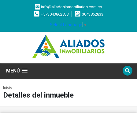
info@aliadosinmobiliarios.com.co
+573043862833
3043862833
Select Language
▼
MENÚ
Inicio
Detalles del inmueble