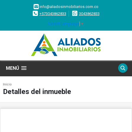
info@aliadosinmobiliarios.com.co
+573043862833
3043862833
Select Language
▼
MENÚ
Inicio
Detalles del inmueble