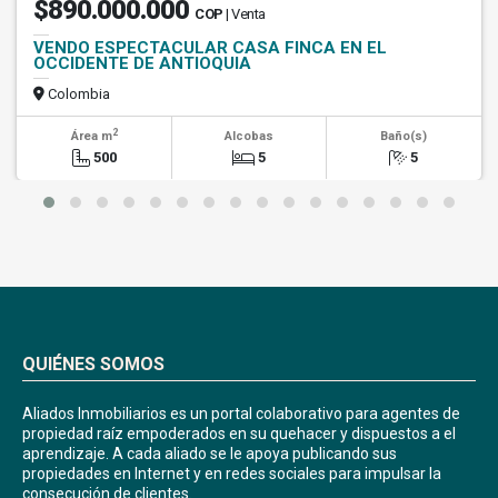
$890.000.000
COP
| Venta
VENDO ESPECTACULAR CASA FINCA EN EL
OCCIDENTE DE ANTIOQUIA
Colombia
2
Área m
Alcobas
Baño(s)
500
5
5
QUIÉNES SOMOS
Aliados Inmobiliarios es un portal colaborativo para agentes de
propiedad raíz empoderados en su quehacer y dispuestos a el
aprendizaje. A cada aliado se le apoya publicando sus
propiedades en Internet y en redes sociales para impulsar la
consecución de clientes.