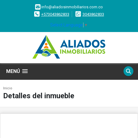
info@aliadosinmobiliarios.com.co
+573043862833
3043862833
Select Language
▼
MENÚ
Inicio
Detalles del inmueble