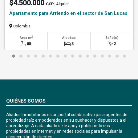
$4.500.000
COP
| Alquiler
Apartamento para Arriendo en el sector de San Lucas
Colombia
2
Área m
Alcobas
Baño(s)
85
3
2
QUIÉNES SOMOS
Aliados Inmobiliarios es un portal colaborativo para agentes de
propiedad raíz empoderados en su quehacer y dispuestos a el
aprendizaje. A cada aliado se le apoya publicando sus
propiedades en Internet y en redes sociales para impulsar la
consecución de clientes.