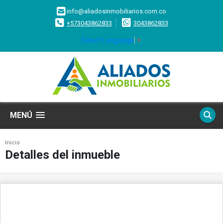
info@aliadosinmobiliarios.com.co
+573043862833
3043862833
Select Language
▼
MENÚ
Inicio
Detalles del inmueble