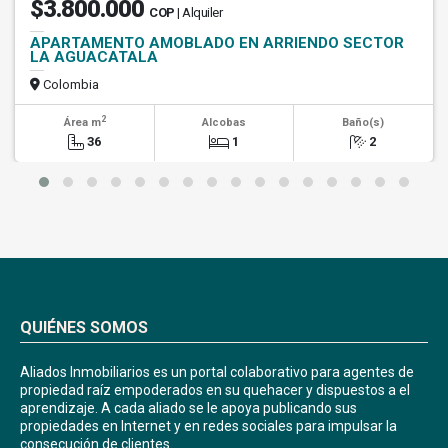
$3.800.000
COP
| Alquiler
APARTAMENTO AMOBLADO EN ARRIENDO SECTOR
LA AGUACATALA
Colombia
2
Área m
Alcobas
Baño(s)
36
1
2
QUIÉNES SOMOS
Aliados Inmobiliarios es un portal colaborativo para agentes de
propiedad raíz empoderados en su quehacer y dispuestos a el
aprendizaje. A cada aliado se le apoya publicando sus
propiedades en Internet y en redes sociales para impulsar la
consecución de clientes.