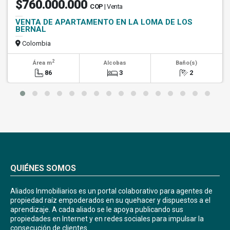
$760.000.000
COP
| Venta
VENTA DE APARTAMENTO EN LA LOMA DE LOS
BERNAL
Colombia
2
Área m
Alcobas
Baño(s)
86
3
2
QUIÉNES SOMOS
Aliados Inmobiliarios es un portal colaborativo para agentes de
propiedad raíz empoderados en su quehacer y dispuestos a el
aprendizaje. A cada aliado se le apoya publicando sus
propiedades en Internet y en redes sociales para impulsar la
consecución de clientes.