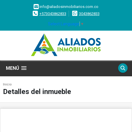
info@aliadosinmobiliarios.com.co
+573043862833
3043862833
Select Language
▼
MENÚ
Inicio
Detalles del inmueble