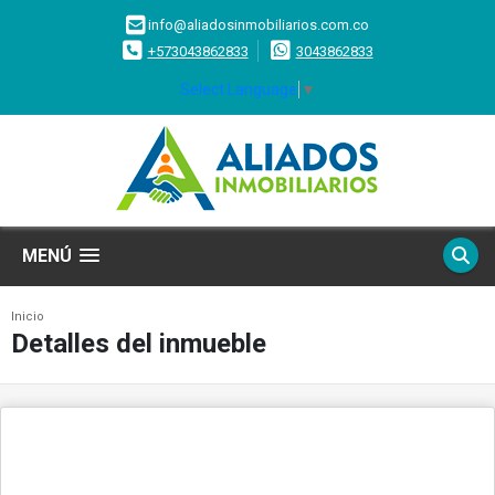
info@aliadosinmobiliarios.com.co
+573043862833
3043862833
Select Language
▼
MENÚ
Inicio
Detalles del inmueble