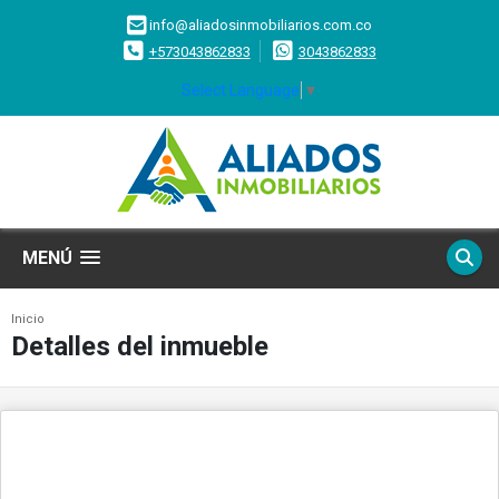
info@aliadosinmobiliarios.com.co
+573043862833
3043862833
Select Language
▼
MENÚ
Inicio
Detalles del inmueble