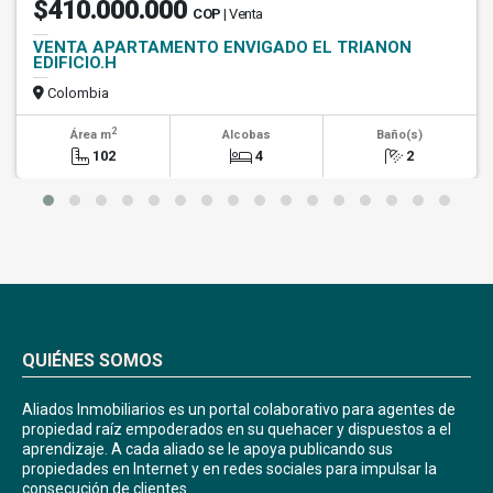
$410.000.000
COP
| Venta
VENTA APARTAMENTO ENVIGADO EL TRIANON
EDIFICIO.H
Colombia
2
Área m
Alcobas
Baño(s)
102
4
2
QUIÉNES SOMOS
Aliados Inmobiliarios es un portal colaborativo para agentes de
propiedad raíz empoderados en su quehacer y dispuestos a el
aprendizaje. A cada aliado se le apoya publicando sus
propiedades en Internet y en redes sociales para impulsar la
consecución de clientes.