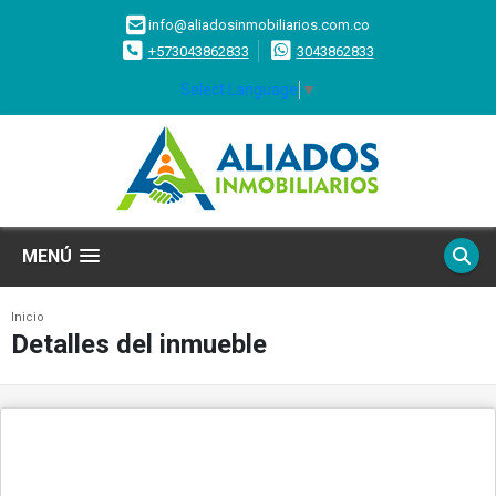
info@aliadosinmobiliarios.com.co
+573043862833
3043862833
Select Language
▼
MENÚ
Inicio
Detalles del inmueble