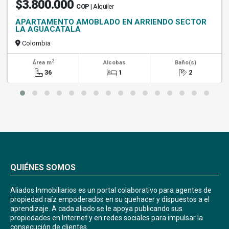
$3.800.000
COP
| Alquiler
APARTAMENTO AMOBLADO EN ARRIENDO SECTOR
LA AGUACATALA
Colombia
2
Área m
Alcobas
Baño(s)
36
1
2
QUIÉNES SOMOS
Aliados Inmobiliarios es un portal colaborativo para agentes de
propiedad raíz empoderados en su quehacer y dispuestos a el
aprendizaje. A cada aliado se le apoya publicando sus
propiedades en Internet y en redes sociales para impulsar la
consecución de clientes.