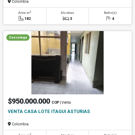
Colombia
2
Área m
Alcobas
Baño(s)
182
3
4
Con colega
$950.000.000
COP
| Venta
VENTA CASA LOTE ITAGUI ASTURIAS
Colombia
2