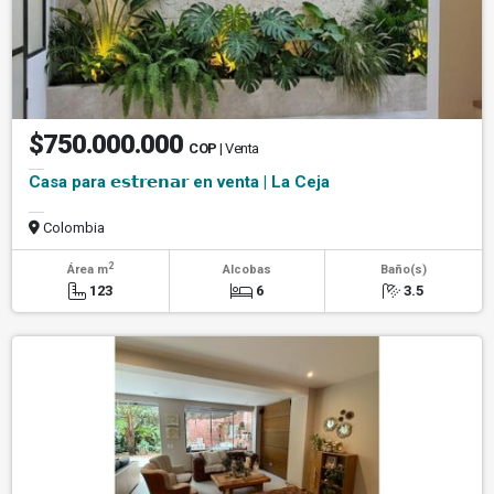
$750.000.000
COP
| Venta
Casa para 𝗲𝘀𝘁𝗿𝗲𝗻𝗮𝗿 en venta | La Ceja
Colombia
2
Área m
Alcobas
Baño(s)
123
6
3.5