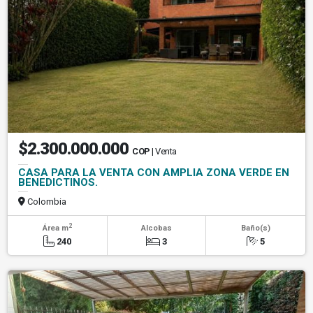
$2.300.000.000
COP
| Venta
CASA PARA LA VENTA CON AMPLIA ZONA VERDE EN
BENEDICTINOS.
Colombia
2
Área m
Alcobas
Baño(s)
240
3
5