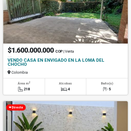
$1.600.000.000
COP
| Venta
VENDO CASA EN ENVIGADO EN LA LOMA DEL
CHOCHO
Colombia
2
Área m
Alcobas
Baño(s)
218
4
5
❤ Directo