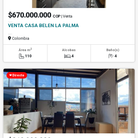
$670.000.000
COP
| Venta
VENTA CASA BELEN LA PALMA
Colombia
2
Área m
Alcobas
Baño(s)
110
4
4
❤ Directo