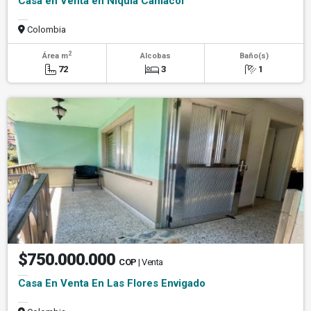
Casa en Venta en Niquia Camacol
Colombia
2
Área m
Alcobas
Baño(s)
72
3
1
$750.000.000
COP
| Venta
Casa En Venta En Las Flores Envigado