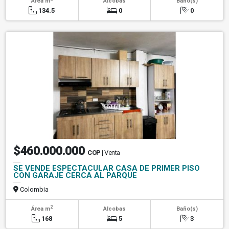
Área m
Alcobas
Baño(s)
134.5
0
0
$460.000.000
COP
| Venta
SE VENDE ESPECTACULAR CASA DE PRIMER PISO
CON GARAJE CERCA AL PARQUE
Colombia
2
Área m
Alcobas
Baño(s)
168
5
3