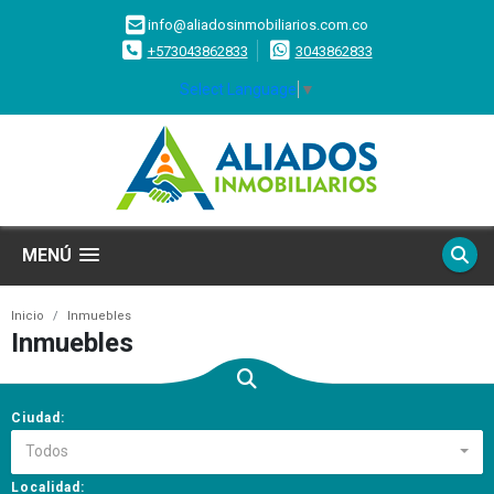
info@aliadosinmobiliarios.com.co
+573043862833
3043862833
Select Language
▼
MENÚ
Inicio
Inmuebles
Inmuebles
Ciudad:
Todos
Localidad: