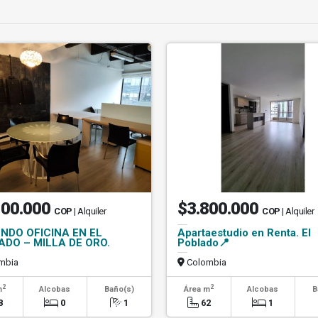
100.000
$3.800.000
COP
| Alquiler
COP
| Alquiler
NDO OFICINA EN EL
Apartaestudio en Renta. El
ADO – MILLA DE ORO.
Poblado📍
mbia
Colombia
2
2
m
Alcobas
Baño(s)
Área m
Alcobas
B
8
0
1
62
1