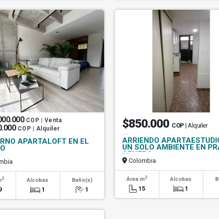
000.000
COP | Venta
$850.000
COP
| Alquiler
0.000
COP | Alquiler
ARRIENDO APARTAESTUDI
RNO APARTALOFT EN EL
UN SOLO AMBIENTE EN P
RO
CENTRO
Colombia
mbia
2
2
Área m
Alcobas
B
m
Alcobas
Baño(s)
15
1
9
1
1