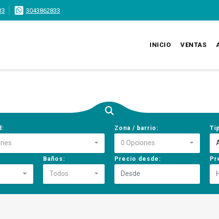
33
3043862833
INICIO
VENTAS
d:
Zona / barrio:
Ti
ones
0 Opciones
Baños:
Precio desde:
Pr
Todos