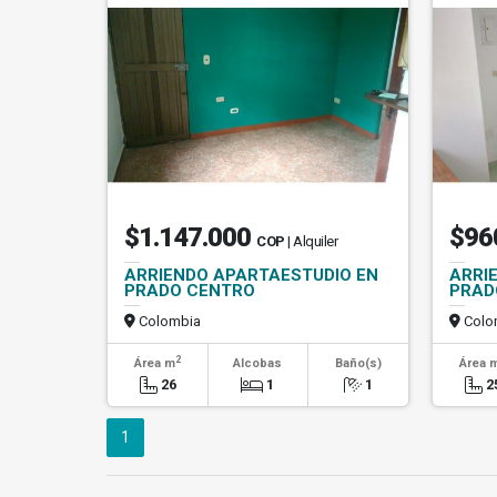
$1.147.000
$96
COP
| Alquiler
ARRIENDO APARTAESTUDIO EN
ARRI
PRADO CENTRO
PRAD
Colombia
Colo
2
Área m
Alcobas
Baño(s)
Área 
26
1
1
2
1