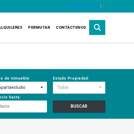
Select Language
▼
ALQUILERES
PERMUTAR
CONTÁCTENOS
po de inmueble:
Estado Propiedad:
Apartaestudio
Todos
ecio hasta:
BUSCAR