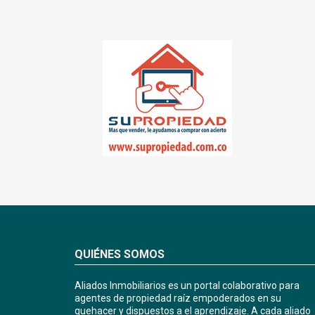
QUIÉNES SOMOS
Aliados Inmobiliarios es un portal colaborativo para
agentes de propiedad raíz empoderados en su
quehacer y dispuestos a el aprendizaje. A cada aliado