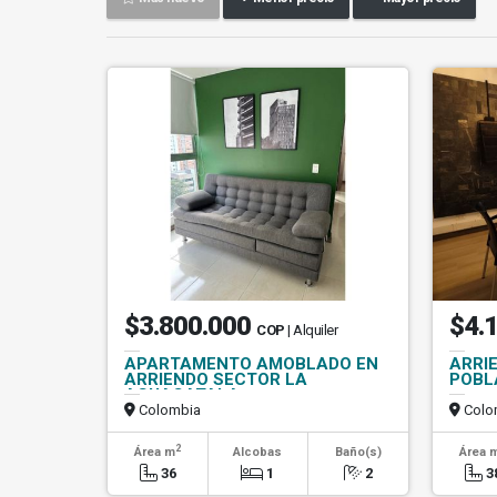
$3.800.000
$4.
COP
| Alquiler
APARTAMENTO AMOBLADO EN
ARRIE
ARRIENDO SECTOR LA
POBL
AGUACATALA
Colombia
Colo
2
Área m
Alcobas
Baño(s)
Área 
36
1
2
3