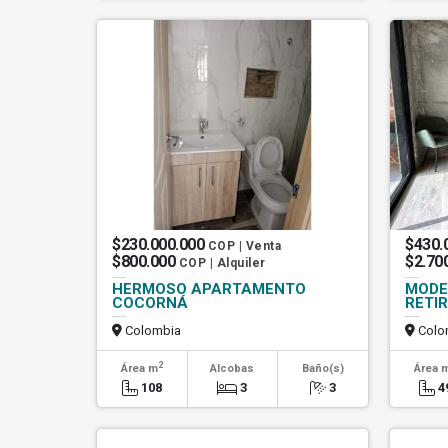
$230.000.000
$430.
COP | Venta
$800.000
$2.70
COP | Alquiler
HERMOSO APARTAMENTO
MODE
COCORNÁ
RETI
Colombia
Colo
2
Área m
Alcobas
Baño(s)
Área 
108
3
3
4