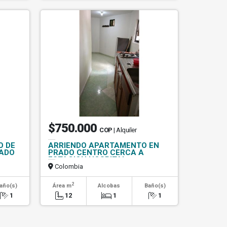
$750.000
COP
| Alquiler
O DE
ARRIENDO APARTAMENTO EN
RADO
PRADO CENTRO CERCA A
ESTACION HOSPITAL
Colombia
2
año(s)
Área m
Alcobas
Baño(s)
1
12
1
1