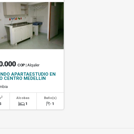
0.000
COP
| Alquiler
ENDO APARTAESTUDIO EN
O CENTRO MEDELLIN
mbia
2
m
Alcobas
Baño(s)
5
1
1