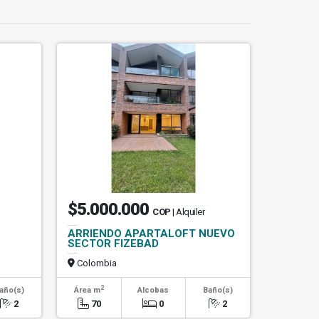
$5.000.000
COP
| Alquiler
ARRIENDO APARTALOFT NUEVO
SECTOR FIZEBAD
Colombia
2
año(s)
Área m
Alcobas
Baño(s)
2
70
0
2