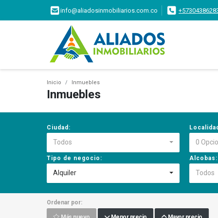
info@aliadosinmobiliarios.com.co
+5730438628
Inicio
Inmuebles
Inmuebles
Ciudad:
Localida
Todos
0 Opci
Tipo de negocio:
Alcobas:
Alquiler
Todos
Ordenar por:
Más nuevo
Menor precio
Mayor precio