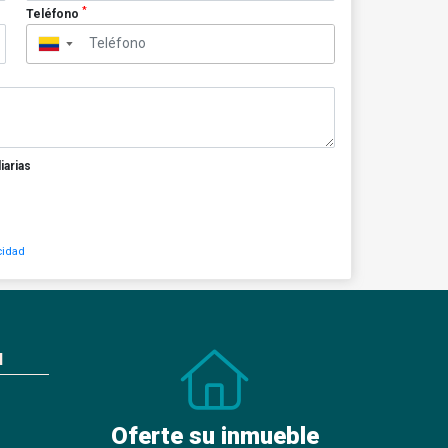
*
Teléfono
▼
iarias
cidad
N
Oferte su inmueble