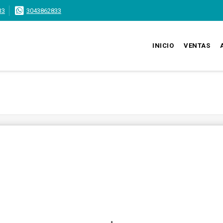
33
3043862833
INICIO
VENTAS