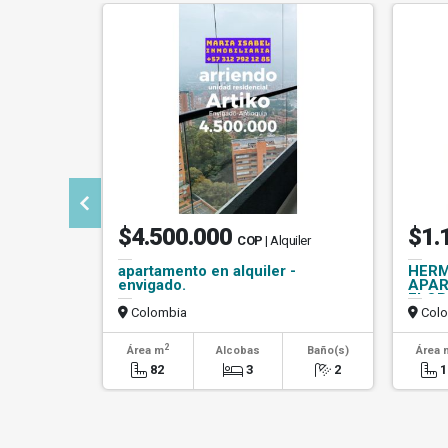
$4.500.000
$1.
COP
| Alquiler
apartamento en alquiler -
HERM
envigado.
APAR
FLOR
Colombia
Colo
2
Área m
Alcobas
Baño(s)
Área 
82
3
2
1