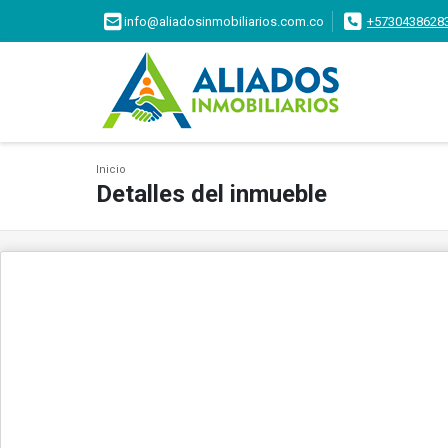
info@aliadosinmobiliarios.com.co
+5730438628
Inicio
Detalles del inmueble