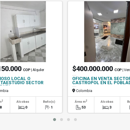
150.000
$400.000.000
COP
| Alquiler
COP
| Ven
OSO LOCAL O
OFICINA EN VENTA SECTO
TAESTUDIO SECTOR
CASTROPOL EN EL POBLA
ESTA
mbia
Colombia
2
2
m
Alcobas
Baño(s)
Área m
Alcobas
B
8
0
1
53
3