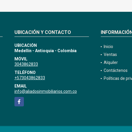
UBICACIÓN Y CONTACTO
INFORMACIÓ
UBICACIÓN
Inicio
Medellín - Antioquia - Colombia
Ventas
MÓVIL
Alquiler
3043862833
Contáctenos
TELÉFONO
+573043862833
Políticas de pr
EMAIL
info@aliadosinmobiliarios.com.co
Facebook