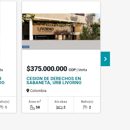
$375.000.000
$4.50
ta
COP
| Venta
R
CESION DE DERECHOS EN
Apartamen
DO
SABANETA, URB LIVORNO
sector d
Colombia
Colombi
2
2
año(s)
Área m
Alcobas
Baño(s)
Área m
1
58
2
2
85