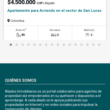
$4.500.000
COP
| Alquiler
Apartamento para Arriendo en el sector de San Lucas
Colombia
2
Área m
Alcobas
Baño(s)
85
3
2
QUIÉNES SOMOS
Aliados Inmobiliarios es un portal colaborativo para agentes de
propiedad raíz empoderados en su quehacer y dispuestos a el
aprendizaje. A cada aliado se le apoya publicando sus
propiedades en Internet y en redes sociales para impulsar la
consecución de clientes.