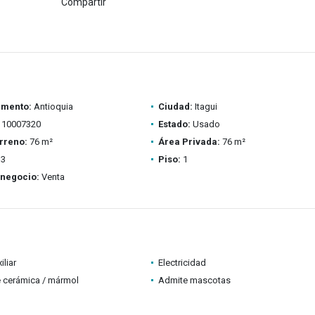
Compartir
amento:
Antioquia
Ciudad:
Itagui
10007320
Estado:
Usado
rreno:
76 m²
Área Privada:
76 m²
3
Piso:
1
 negocio:
Venta
iliar
Electricidad
 cerámica / mármol
Admite mascotas