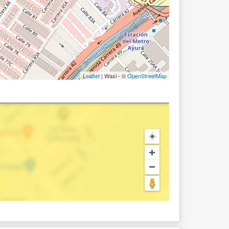
Leaflet
| Wasi - ©
OpenStreetMap