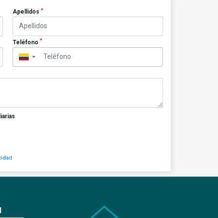
*
Apellidos
*
Teléfono
▼
iarias
cidad
N