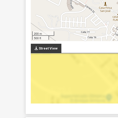
200 m
500 ft
Street View