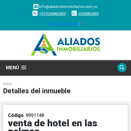
info@aliadosinmobiliarios.com.co
+573043862833
3043862833
Select Language
▼
MENÚ
Inicio
Detalles del inmueble
Código
. 9991148
venta de hotel en las