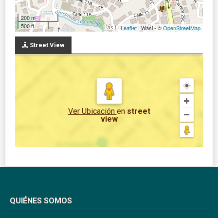
200 m
500 ft
Leaflet
| Wasi - ©
OpenStreetMap
Street View
Ver Ubicación
en
street
view
QUIÉNES SOMOS