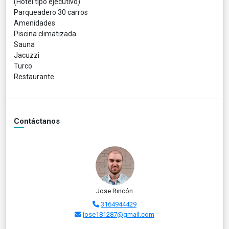
(Hotel tipo ejecutivo)
Parqueadero 30 carros
Amenidades
Piscina climatizada
Sauna
Jacuzzi
Turco
Restaurante
Contáctanos
Jose Rincón
3164944429
jose181287@gmail.com