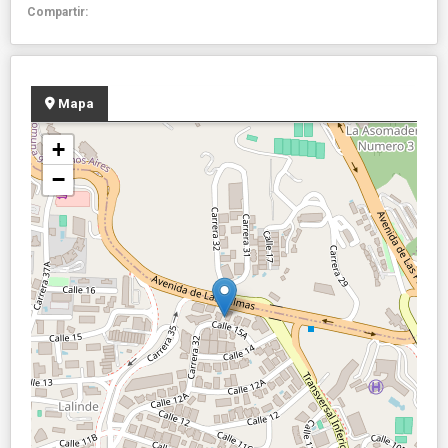
Compartir:
Mapa
+
−