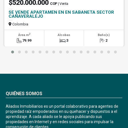
$520.000.000
COP
| Venta
SE VENDE APARTAMEN EN EN SABANETA SECTOR
CAÑAVERALEJO
Colombia
2
Área m
Alcobas
Baño(s)
79.99
3
2
QUIÉNES SOMOS
Aliados Inmobiliarios es un portal colaborativo para agentes de
propiedad raíz empoderados en su quehacer y dispuestos a el
aprendizaje. A cada aliado se le apoya publicando sus
propiedades en Internet y en redes sociales para impulsar la
consecución de clientes.