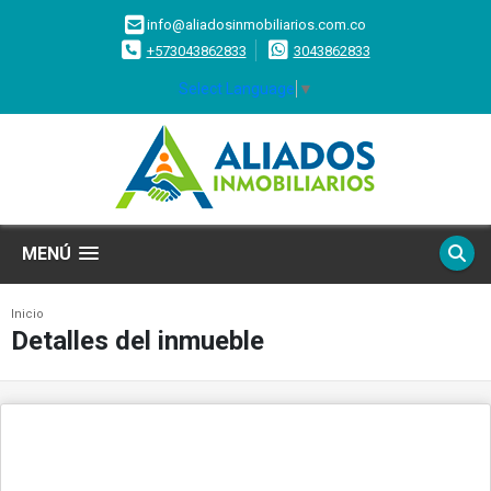
info@aliadosinmobiliarios.com.co
+573043862833
3043862833
Select Language
▼
MENÚ
Inicio
Detalles del inmueble