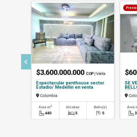
Precio
$3.600.000.000
$60
COP
| Venta
Espectacular penthouse sector
SE.V
Estadio/ Medellín en venta
BELL
MILL
Colombia
Colo
2
Área m
Alcobas
Baño(s)
Área 
440
5
5
3