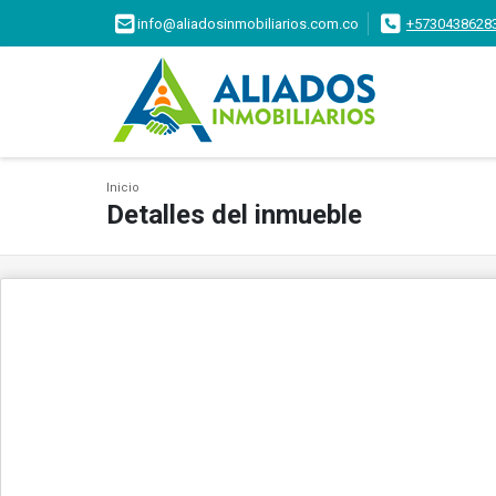
info@aliadosinmobiliarios.com.co
+5730438628
Inicio
Detalles del inmueble