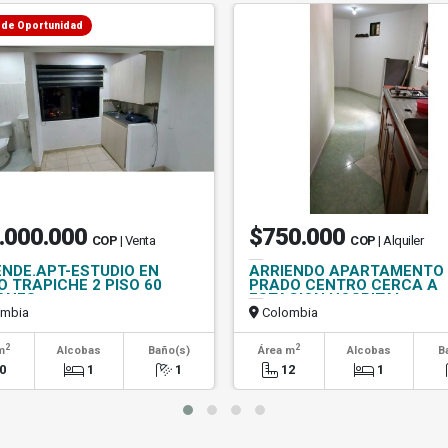
 de Oportunidad
.000.000
$750.000
COP
| Venta
COP
| Alquiler
ENDE.APT-ESTUDIO EN
ARRIENDO APARTAMENTO
O TRAPICHE 2 PISO 60
PRADO CENTRO CERCA A
ONES
ESTACION HOSPITAL
mbia
Colombia
2
2
m
Alcobas
Baño(s)
Área m
Alcobas
B
0
1
1
12
1