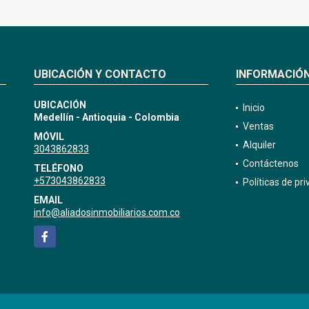
UBICACIÓN Y CONTACTO
INFORMACIÓ
UBICACIÓN
Inicio
Medellín - Antioquia - Colombia
Ventas
MÓVIL
Alquiler
3043862833
Contáctenos
TELÉFONO
+573043862833
Políticas de pr
EMAIL
info@aliadosinmobiliarios.com.co
Facebook