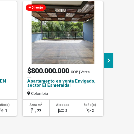
❤ Directo
Precio de O
$800.000.000
$460.
COP
| Venta
 EN
Apartamento en venta Envigado,
se vende
sector El Esmeraldal
en bello 
amoblad
Colombia
Colombi
2
2
año(s)
Área m
Alcobas
Baño(s)
Área m
1
77
2
2
69