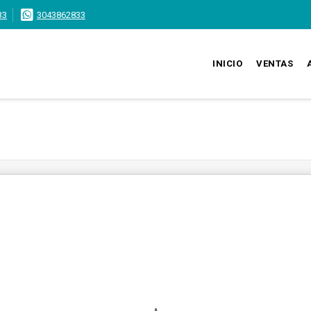
33
3043862833
INICIO
VENTAS