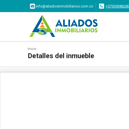
info@aliadosinmobiliarios.com.co
+5730438628
Inicio
Detalles del inmueble