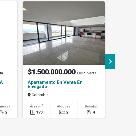
$1.500.000.000
$4.00
ta
COP
| Venta
TA
Apartamento En Venta En
OFICINAS
Envigado
POBLAD
CON REC
Colombia
Colombi
2
2
año(s)
Área m
Alcobas
Baño(s)
Área m
2
170
2
4
60