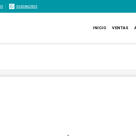
33
3043862833
INICIO
VENTAS