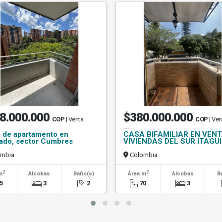
8.000.000
$380.000.000
COP
| Venta
COP
| Ven
 de apartamento en
CASA BIFAMILIAR EN VEN
ado, sector Cumbres
VIVIENDAS DEL SUR ITAGUI
mbia
Colombia
2
2
m
Alcobas
Baño(s)
Área m
Alcobas
B
5
3
2
70
3