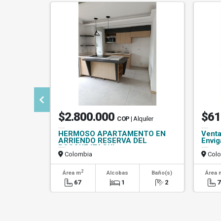
$2.800.000
$61
COP
| Alquiler
HERMOSO APARTAMENTO EN
Venta
ARRIENDO RESERVA DEL
Envig
BOSQUE ITAGUI
Colombia
Colo
2
Área m
Alcobas
Baño(s)
Área 
67
1
2
7