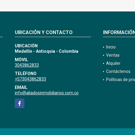
UBICACIÓN Y CONTACTO
INFORMACIÓ
UBICACIÓN
Inicio
Medellín - Antioquia - Colombia
Ventas
MÓVIL
Alquiler
3043862833
Contáctenos
TELÉFONO
+573043862833
Políticas de pr
EMAIL
info@aliadosinmobiliarios.com.co
Facebook