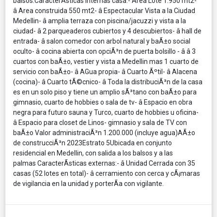
balsos:CaracterÃ­sticas internas casa:- Area Lote 1.950 mt2-
â Area construida 550 mt2- â Espectacular Vista a la Ciudad
Medellin- â amplia terraza con piscina/jacuzzi y vista a la
ciudad- â 2 parqueaderos cubiertos y 4 descubiertos- â hall de
entrada- â salon comedor con arbol natural y baÃ±o social
oculto- â cocina abierta con opciÃ³n de puerta bolsillo - â â 3
cuartos con baÃ±o, vestier y vista a Medellin mas 1 cuarto de
servicio con baÃ±o- â AGua propia- â Cuarto Ãºtil- â Alacena
(cocina)- â Cuarto tÃ©cnico- â Toda la distribuciÃ³n de la casa
es en un solo piso y tiene un amplio sÃ³tano con baÃ±o para
gimnasio, cuarto de hobbies o sala de tv- â Espacio en obra
negra para futuro sauna y Turco, cuarto de hobbies u oficina-
â Espacio para closet de Linos- gimnasio y sala de TV con
baÃ±o Valor administraciÃ³n 1.200.000 (incluye agua)AÃ±o
de construcciÃ³n 2023Estrato 5Ubicada en conjunto
residencial en Medellin, con salida a los balsos y a las
palmas CaracterÃ­sticas externas:- â Unidad Cerrada con 35
casas (52 lotes en total)- â cerramiento con cerca y cÃ¡maras
de vigilancia en la unidad y porterÃ­a con vigilante.