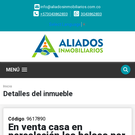
info@aliadosinmobiliarios.com.co
+573043862833
3043862833
Select Language
▼
MENÚ
Inicio
Detalles del inmueble
Código
. 9617890
En venta casa en