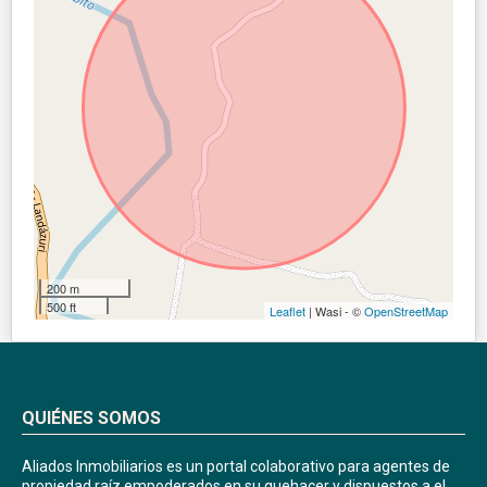
200 m
500 ft
Leaflet
| Wasi - ©
OpenStreetMap
QUIÉNES SOMOS
Aliados Inmobiliarios es un portal colaborativo para agentes de
propiedad raíz empoderados en su quehacer y dispuestos a el