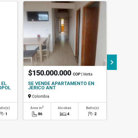
$150.000.000
$890.
COP
| Venta
 EL
SE VENDE APARTAMENTO EN
Vendo Ap
OPOL
JERICO ANT
95 Mtrs,
Colombia
Colombi
2
año(s)
Área m
Alcobas
Baño(s)
Alcob
1
86
4
2
3