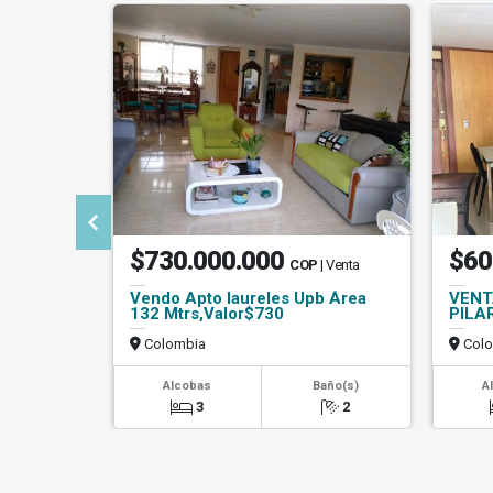
$730.000.000
$60
COP
| Venta
Vendo Apto laureles Upb Área
VENT
132 Mtrs,Valor$730
PILA
Colombia
Colo
Alcobas
Baño(s)
A
3
2