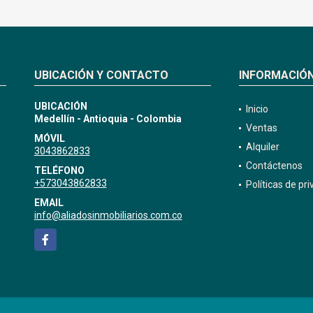
UBICACIÓN Y CONTACTO
INFORMACIÓ
UBICACIÓN
Inicio
Medellín - Antioquia - Colombia
Ventas
MÓVIL
Alquiler
3043862833
Contáctenos
TELÉFONO
+573043862833
Políticas de pr
EMAIL
info@aliadosinmobiliarios.com.co
Facebook