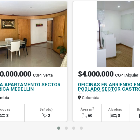
0.000.000
$4.000.000
COP
| Venta
COP
| Alquiler
A APARTAMENTO SECTOR
OFICINAS EN ARRIENDO EN
RICA MEDELLIN
POBLADO SECTOR CASTR
CON RECEPCION
mbia
Colombia
2
lcobas
Baño(s)
Área m
Alcobas
B
3
2
60
3