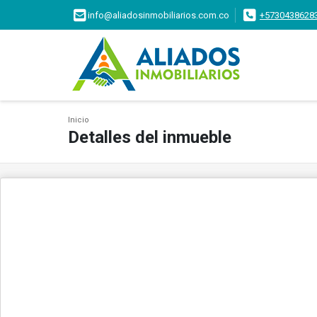
info@aliadosinmobiliarios.com.co
+5730438628
Inicio
Detalles del inmueble