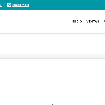
33
3043862833
INICIO
VENTAS