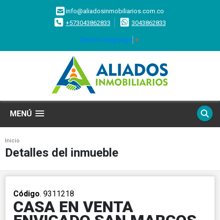
info@aliadosinmobiliarios.com.co
+573043862833
3043862833
Select Language
▼
MENÚ
Inicio
Detalles del inmueble
Código
. 9311218
CASA EN VENTA