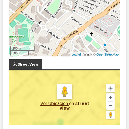
200 m
500 ft
Leaflet
| Wasi - ©
OpenStreetMap
Street View
Ver Ubicación
en
street
view