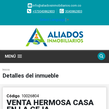
info@aliadosinmobiliarios.com.co
+573043862833
3043862833
Select Language
▼
MENÚ
Inicio
Detalles del inmueble
Código
. 10026804
VENTA HERMOSA CASA