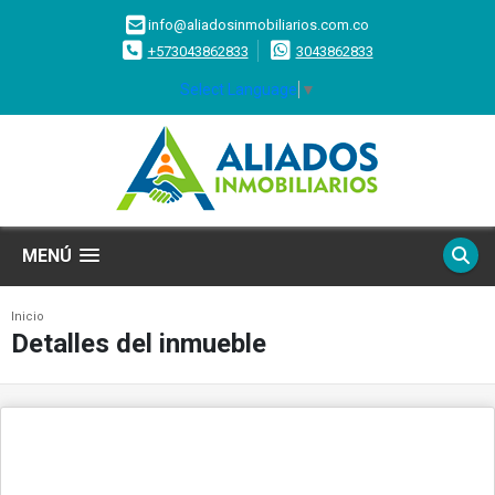
info@aliadosinmobiliarios.com.co
+573043862833
3043862833
Select Language
▼
MENÚ
Inicio
Detalles del inmueble