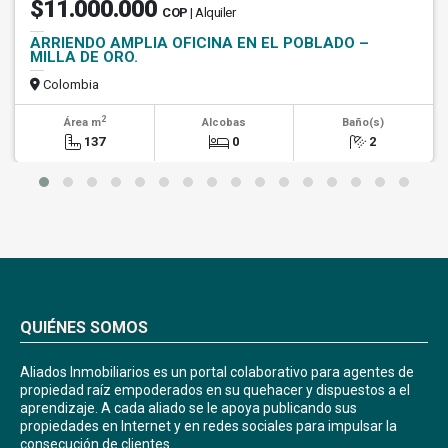
$11.000.000
COP
| Alquiler
ARRIENDO AMPLIA OFICINA EN EL POBLADO –
MILLA DE ORO.
Colombia
2
Área m
Alcobas
Baño(s)
137
0
2
QUIÉNES SOMOS
Aliados Inmobiliarios es un portal colaborativo para agentes de
propiedad raíz empoderados en su quehacer y dispuestos a el
aprendizaje. A cada aliado se le apoya publicando sus
propiedades en Internet y en redes sociales para impulsar la
consecución de clientes.