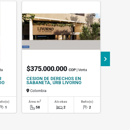
$375.000.000
$4.50
ta
COP
| Venta
R
CESION DE DERECHOS EN
Apartamen
DO
SABANETA, URB LIVORNO
sector d
Colombia
Colombi
2
2
año(s)
Área m
Alcobas
Baño(s)
Área m
1
58
2
2
85