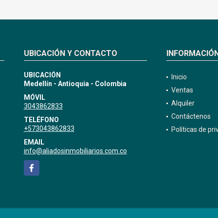
UBICACIÓN Y CONTACTO
INFORMACIÓ
UBICACIÓN
Inicio
Medellín - Antioquia - Colombia
Ventas
MÓVIL
Alquiler
3043862833
Contáctenos
TELÉFONO
+573043862833
Políticas de pr
EMAIL
info@aliadosinmobiliarios.com.co
Facebook