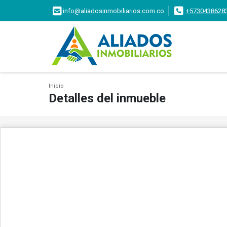
info@aliadosinmobiliarios.com.co
+5730438628
Inicio
Detalles del inmueble