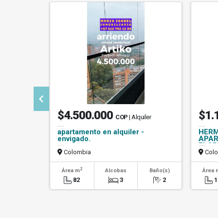
$4.500.000
$1.
COP
| Alquiler
apartamento en alquiler -
HERM
envigado.
APAR
FLOR
Colombia
Colo
2
Área m
Alcobas
Baño(s)
Área 
82
3
2
1