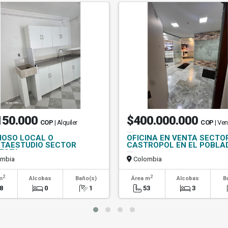
150.000
$400.000.000
COP
| Alquiler
COP
| Ven
OSO LOCAL O
OFICINA EN VENTA SECTO
TAESTUDIO SECTOR
CASTROPOL EN EL POBLA
ESTA
mbia
Colombia
2
2
m
Alcobas
Baño(s)
Área m
Alcobas
B
8
0
1
53
3