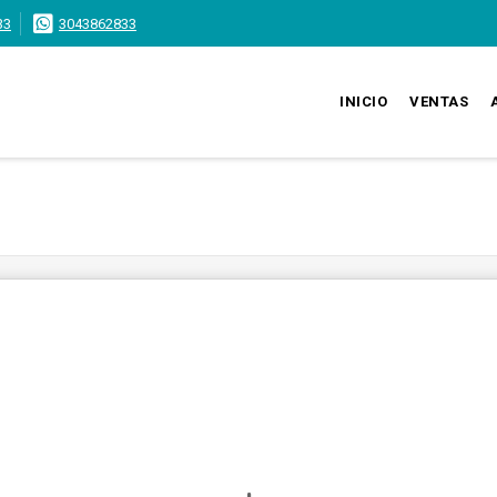
33
3043862833
INICIO
VENTAS