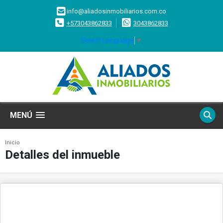
info@aliadosinmobiliarios.com.co
+573043862833
3043862833
Select Language
▼
MENÚ
Inicio
Detalles del inmueble