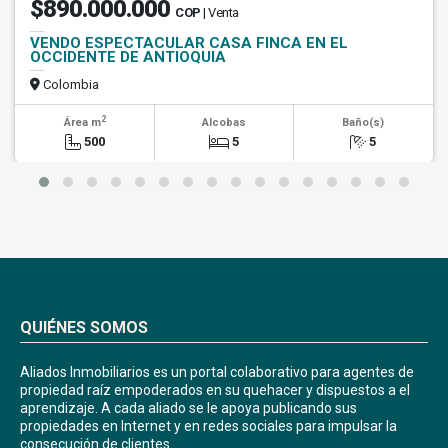
$890.000.000
COP
| Venta
VENDO ESPECTACULAR CASA FINCA EN EL
OCCIDENTE DE ANTIOQUIA
Colombia
2
Área m
Alcobas
Baño(s)
500
5
5
QUIÉNES SOMOS
Aliados Inmobiliarios es un portal colaborativo para agentes de
propiedad raíz empoderados en su quehacer y dispuestos a el
aprendizaje. A cada aliado se le apoya publicando sus
propiedades en Internet y en redes sociales para impulsar la
consecución de clientes.