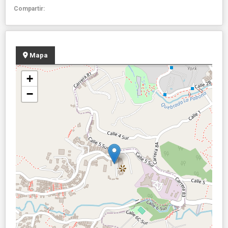
Compartir:
Mapa
+
−