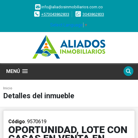
info@aliadosinmobiliarios.com.co
+573043862833
3043862833
Select Language
▼
MENÚ
Inicio
Detalles del inmueble
Código
. 9570619
OPORTUNIDAD, LOTE CON