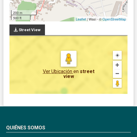
200 m
500 ft
Leaflet
| Wasi - ©
OpenStreetMap
Street View
Ver Ubicación
en
street
view
QUIÉNES SOMOS