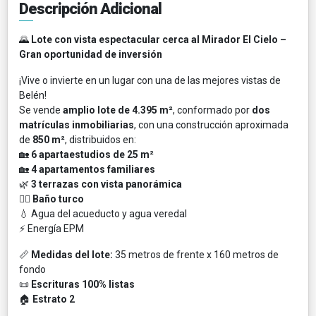
Descripción Adicional
🌄
Lote con vista espectacular cerca al Mirador El Cielo –
Gran oportunidad de inversión
¡Vive o invierte en un lugar con una de las mejores vistas de
Belén!
Se vende
amplio lote de 4.395 m²
, conformado por
dos
matrículas inmobiliarias
, con una construcción aproximada
de
850 m²
, distribuidos en:
🏡
6 apartaestudios de 25 m²
🏡
4 apartamentos familiares
🌿
3 terrazas con vista panorámica
🧖‍♂️
Baño turco
💧 Agua del acueducto y agua veredal
⚡ Energía EPM
📏
Medidas del lote:
35 metros de frente x 160 metros de
fondo
📜
Escrituras 100% listas
🏠
Estrato 2