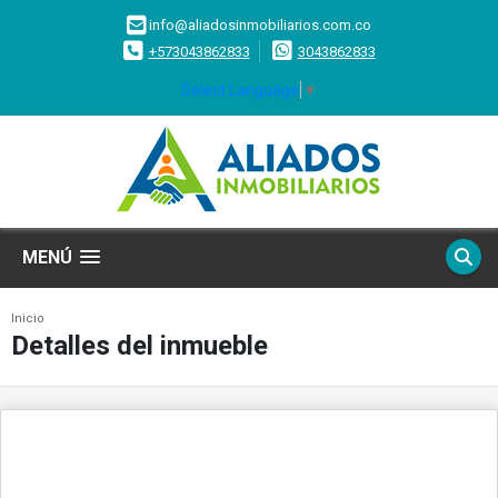
info@aliadosinmobiliarios.com.co
+573043862833
3043862833
Select Language
▼
MENÚ
Inicio
Detalles del inmueble