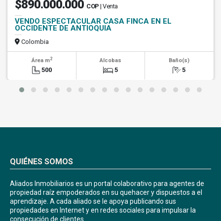
$890.000.000
COP
| Venta
VENDO ESPECTACULAR CASA FINCA EN EL
OCCIDENTE DE ANTIOQUIA
Colombia
2
Área m
Alcobas
Baño(s)
500
5
5
QUIÉNES SOMOS
Aliados Inmobiliarios es un portal colaborativo para agentes de
propiedad raíz empoderados en su quehacer y dispuestos a el
aprendizaje. A cada aliado se le apoya publicando sus
propiedades en Internet y en redes sociales para impulsar la
consecución de clientes.