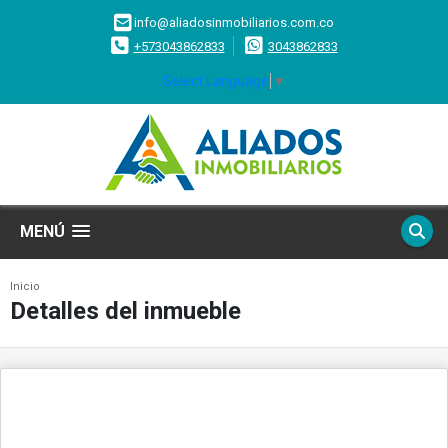
info@aliadosinmobiliarios.com.co
+573043862833
3043862833
Select Language
▼
MENÚ
Inicio
Detalles del inmueble