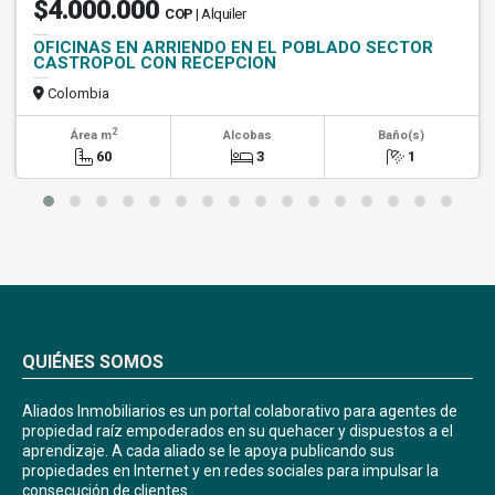
$4.000.000
COP
| Alquiler
OFICINAS EN ARRIENDO EN EL POBLADO SECTOR
CASTROPOL CON RECEPCION
Colombia
2
Área m
Alcobas
Baño(s)
60
3
1
QUIÉNES SOMOS
Aliados Inmobiliarios es un portal colaborativo para agentes de
propiedad raíz empoderados en su quehacer y dispuestos a el
aprendizaje. A cada aliado se le apoya publicando sus
propiedades en Internet y en redes sociales para impulsar la
consecución de clientes.