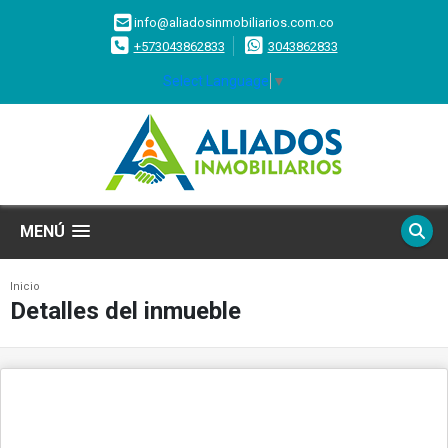
info@aliadosinmobiliarios.com.co
+573043862833
3043862833
Select Language
▼
MENÚ
Inicio
Detalles del inmueble