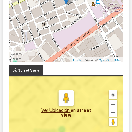
200 m
500 ft
Leaflet
| Wasi - ©
OpenStreetMap
Street View
Ver Ubicación
en
street
view