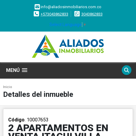
info@aliadosinmobiliarios.com.co
+573043862833
3043862833
Select Language
▼
MENÚ
Inicio
Detalles del inmueble
Código
. 10007653
2 APARTAMENTOS EN