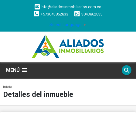
info@aliadosinmobiliarios.com.co
+573043862833
3043862833
Select Language
▼
MENÚ
Inicio
Detalles del inmueble