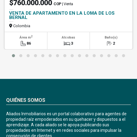
$760.000.000
COP
| Venta
VENTA DE APARTAMENTO EN LA LOMA DE LOS
BERNAL
Colombia
2
Área m
Alcobas
Baño(s)
86
3
2
QUIÉNES SOMOS
Aliados Inmobiliarios es un portal colaborativo para agentes de
propiedad raíz empoderados en su quehacer y dispuestos a el
aprendizaje. A cada aliado se le apoya publicando sus
propiedades en Internet y en redes sociales para impulsar la
consecución de clientes.