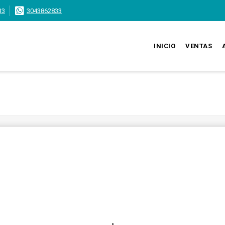
33
3043862833
INICIO
VENTAS