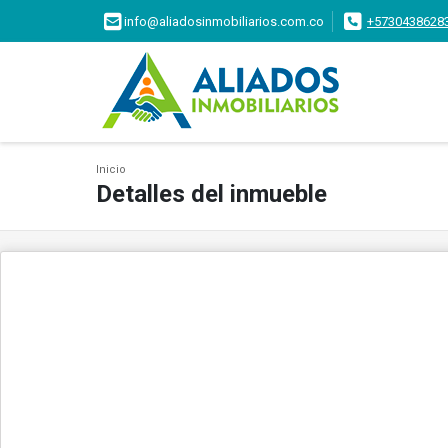
info@aliadosinmobiliarios.com.co
+5730438628
Inicio
Detalles del inmueble