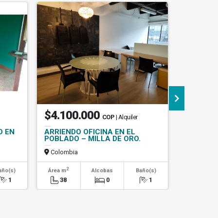
$4.100.000
$1.31
COP
| Alquiler
O EN
ARRIENDO OFICINA EN EL
ARRIEN
POBLADO – MILLA DE ORO.
DUPLEX 
CERCA E
Colombia
Colombi
2
2
año(s)
Área m
Alcobas
Baño(s)
Área m
1
38
0
1
50