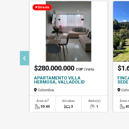
❤ Directo
$280.000.000
$1.
COP
| Venta
APARTAMENTO VILLA
FINC
HERMOSA, VALLADOLID
SEDE
Colombia
Colo
2
Área m
Alcobas
Baño(s)
Área 
59.45
3
1
4