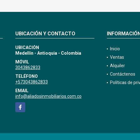
UBICACIÓN Y CONTACTO
INFORMACIÓ
UBICACIÓN
Inicio
Medellín - Antioquia - Colombia
Ventas
MÓVIL
Alquiler
3043862833
Contáctenos
TELÉFONO
+573043862833
Políticas de pr
EMAIL
info@aliadosinmobiliarios.com.co
Facebook