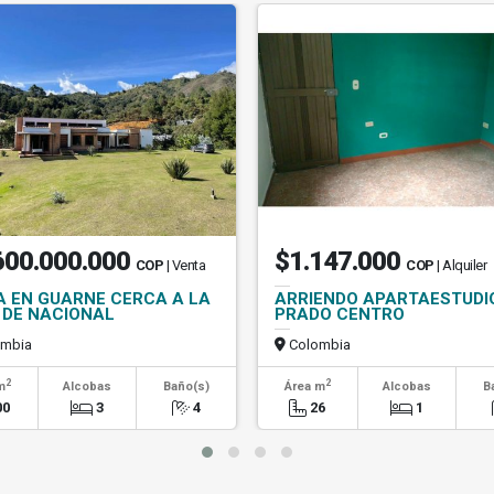
600.000.000
$1.147.000
COP
| Venta
COP
| Alquiler
A EN GUARNE CERCA A LA
ARRIENDO APARTAESTUDI
 DE NACIONAL
PRADO CENTRO
mbia
Colombia
2
2
m
Alcobas
Baño(s)
Área m
Alcobas
B
00
3
4
26
1