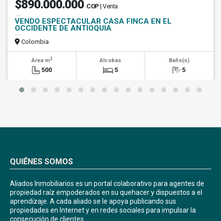
$890.000.000
COP
| Venta
VENDO ESPECTACULAR CASA FINCA EN EL
OCCIDENTE DE ANTIOQUIA
Colombia
2
Área m
Alcobas
Baño(s)
500
5
5
QUIÉNES SOMOS
Aliados Inmobiliarios es un portal colaborativo para agentes de
propiedad raíz empoderados en su quehacer y dispuestos a el
aprendizaje. A cada aliado se le apoya publicando sus
propiedades en Internet y en redes sociales para impulsar la
consecución de clientes.