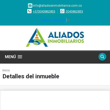
info@aliadosinmobiliarios.com.co
+573043862833
3043862833
Select Language
▼
MENÚ
Inicio
Detalles del inmueble