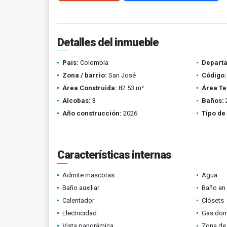
Detalles del inmueble
País:
Colombia
Depart
Zona / barrio:
San José
Código:
Área Construida:
82.53 m²
Área Te
Alcobas:
3
Baños:
Año construcción:
2026
Tipo de
Características internas
Admite mascotas
Agua
Baño auxiliar
Baño en 
Calentador
Clósets
Electricidad
Gas domi
Vista panorámica
Zona de 