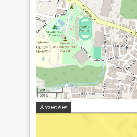
200 m
500 ft
Street View