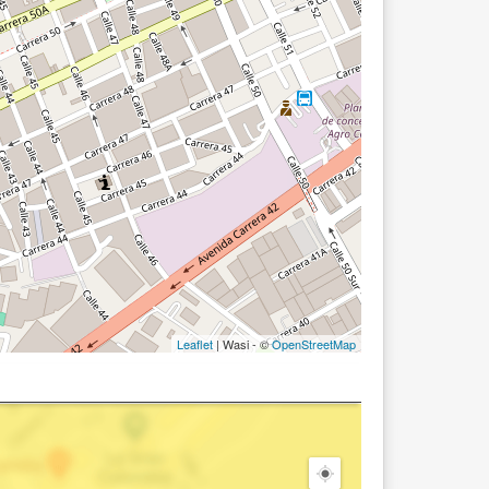
Leaflet
| Wasi - ©
OpenStreetMap