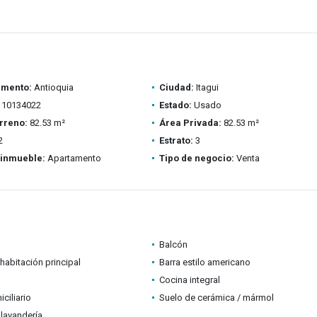
amento:
Antioquia
Ciudad:
Itagui
10134022
Estado:
Usado
rreno:
82.53 m²
Área Privada:
82.53 m²
2
Estrato:
3
 inmueble:
Apartamento
Tipo de negocio:
Venta
Balcón
habitación principal
Barra estilo americano
Cocina integral
ciliario
Suelo de cerámica / mármol
lavandería