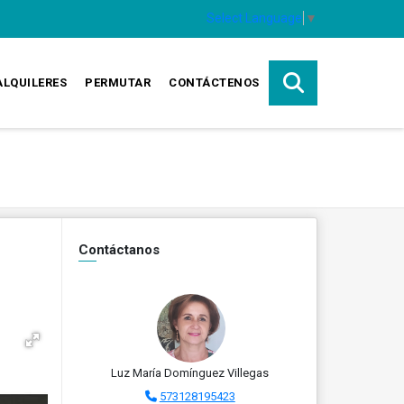
Select Language
▼
ALQUILERES
PERMUTAR
CONTÁCTENOS
Contáctanos
Luz María Domínguez Villegas
573128195423