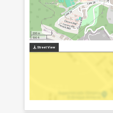
200 m
500 ft
Street View