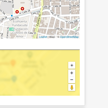
Leaflet
| Wasi - ©
OpenStreetMap