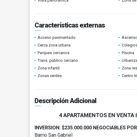
Vista panorámica
Zona de 
Características externas
Acceso pavimentado
Ascenso
Cerca zona urbana
Colegios
Parques cercanos
Piscina
Trans. público cercano
Urbaniza
Zona infantil
Zona res
Zonas verdes
Centro 
Descripción Adicional
4 APARTAMENTOS EN VENTA I
INVERSION: $235.000.000 NEGOCIABLES PO
Barrio San Gabriel