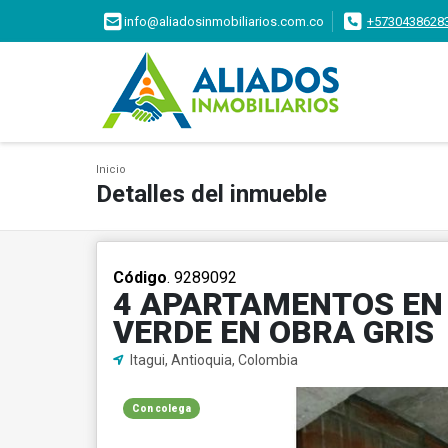
info@aliadosinmobiliarios.com.co
+5730438628
Inicio
Detalles del inmueble
Código
. 9289092
4 APARTAMENTOS EN 
VERDE EN OBRA GRIS
Itagui, Antioquia, Colombia
Con colega