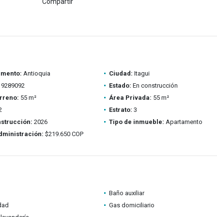
Compartir
amento:
Antioquia
Ciudad:
Itagui
9289092
Estado:
En construcción
rreno:
55 m²
Área Privada:
55 m²
2
Estrato:
3
strucción:
2026
Tipo de inmueble:
Apartamento
dministración:
$219.650 COP
Baño auxiliar
idad
Gas domiciliario