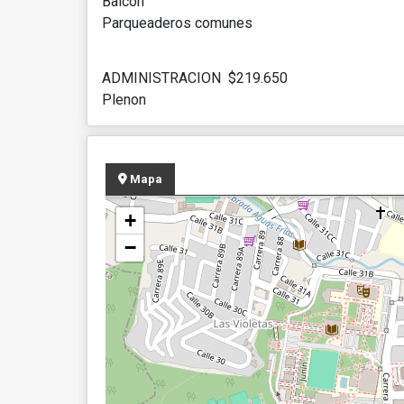
Balcón
Parqueaderos comunes
ADMINISTRACION $219.650
Plenon
Mapa
+
−