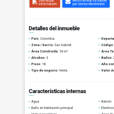
Descargar
Recomendar inmueble
información
por correo electrónico
Detalles del inmueble
País:
Colombia
Depart
Zona / barrio:
San Gabriel
Código:
Área Construida:
55 m²
Área Te
Alcobas:
3
Baños:
Pisos:
18
Año con
Tipo de negocio:
Venta
Valor A
Características internas
Agua
Balcón
Baño en habitación principal
Electric