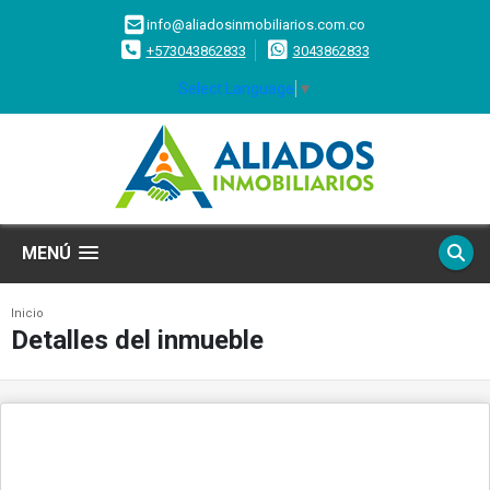
info@aliadosinmobiliarios.com.co
+573043862833
3043862833
Select Language
▼
MENÚ
Inicio
Detalles del inmueble