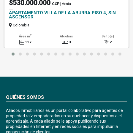
$530.000.000
COP
| Venta
APARTAMENTO VILLA DE LA ABURRÁ PÍSO 4, SIN
ASCENSOR
Colombia
2
Área m
Alcobas
Baño(s)
117
3
2
QUIÉNES SOMOS
Aliados Inmobiliarios es un portal colaborativo para agentes de
propiedad raíz empoderados en su quehacer y dispuestos a el
aprendizaje. A cada aliado se le apoya publicando sus
propiedades en Internet y en redes sociales para impulsar la
consecución de clientes.