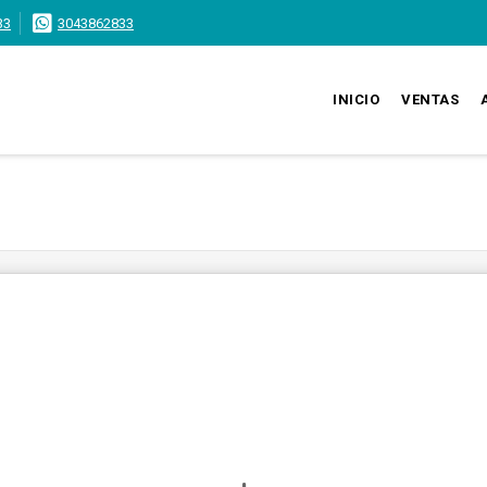
33
3043862833
INICIO
VENTAS