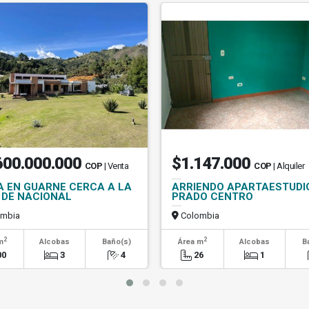
600.000.000
$1.147.000
COP
| Venta
COP
| Alquiler
A EN GUARNE CERCA A LA
ARRIENDO APARTAESTUDI
 DE NACIONAL
PRADO CENTRO
mbia
Colombia
2
2
m
Alcobas
Baño(s)
Área m
Alcobas
B
00
3
4
26
1