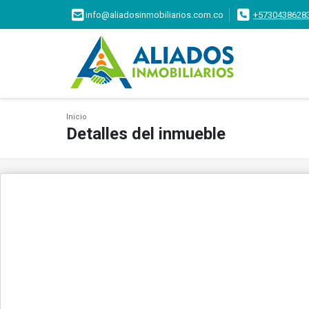
info@aliadosinmobiliarios.com.co
+5730438628
Inicio
Detalles del inmueble