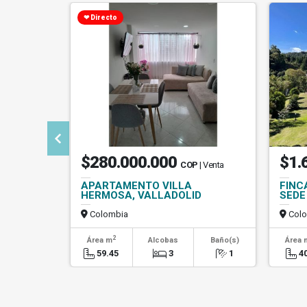
❤ Directo
$280.000.000
$1.
COP
| Venta
APARTAMENTO VILLA
FINC
HERMOSA, VALLADOLID
SEDE
Colombia
Colo
2
Área m
Alcobas
Baño(s)
Área 
59.45
3
1
4