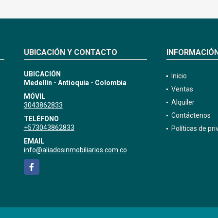
UBICACIÓN Y CONTACTO
INFORMACIÓ
UBICACIÓN
Inicio
Medellín - Antioquia - Colombia
Ventas
MÓVIL
Alquiler
3043862833
Contáctenos
TELÉFONO
+573043862833
Políticas de pr
EMAIL
info@aliadosinmobiliarios.com.co
Facebook