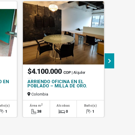
$4.100.000
$1.31
COP
| Alquiler
O EN
ARRIENDO OFICINA EN EL
ARRIEN
POBLADO – MILLA DE ORO.
DUPLEX 
CERCA E
Colombia
Colombi
2
2
año(s)
Área m
Alcobas
Baño(s)
Área m
1
38
0
1
50