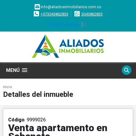
info@aliadosinmobiliarios.com.co
+573043862833
3043862833
Select Language
▼
MENÚ
Inicio
Detalles del inmueble
Código
. 9999026
Venta apartamento en