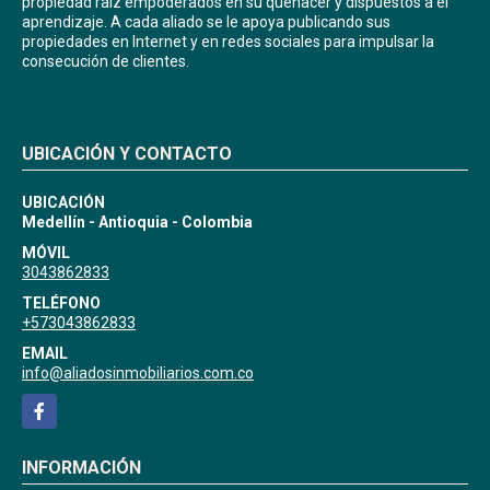
propiedad raíz empoderados en su quehacer y dispuestos a el
aprendizaje. A cada aliado se le apoya publicando sus
propiedades en Internet y en redes sociales para impulsar la
consecución de clientes.
UBICACIÓN Y CONTACTO
UBICACIÓN
Medellín - Antioquia - Colombia
MÓVIL
3043862833
TELÉFONO
+573043862833
EMAIL
info@aliadosinmobiliarios.com.co
Facebook
INFORMACIÓN