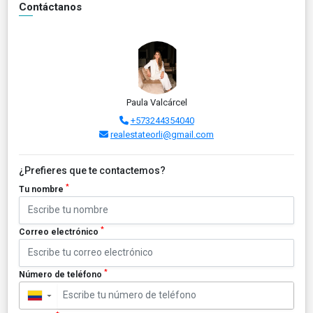
Contáctanos
Paula Valcárcel
+573244354040
realestateorli@gmail.com
¿Prefieres que te contactemos?
*
Tu nombre
*
Correo electrónico
*
Número de teléfono
▼